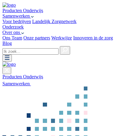
Producten
Onderwijs
Samenwerken
Voor bedrijven
Landelijk Zorgnetwerk
Onderzoek
Over ons
Ons Team
Onze partners
Werkwijze
Innoveren in de zorg
Blog
Producten
Onderwijs
Samenwerken